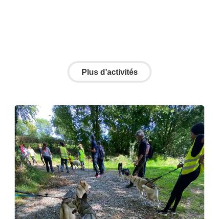
ac
th
l’
Plus d’activités