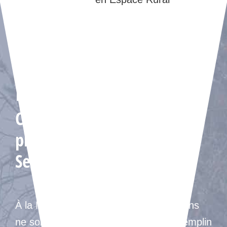
Nos formations
Construisez votre avenir
professionnel à la MFR de
Secondigny
À la MFR de Secondigny, nos formations
ne sont pas une fin en soi, mais un tremplin