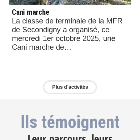
Cani marche
Vi
La classe de terminale de la MFR
d’
de Secondigny a organisé, ce
L
mercredi 1er octobre 2025, une
d’
Cani marche de…
po
t
Plus d’activités
Ils témoignent
Leur parcours, leurs