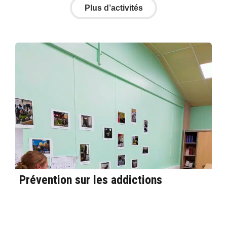
Plus d’activités
Prévention sur les addictions
Tr
en
Mi
af