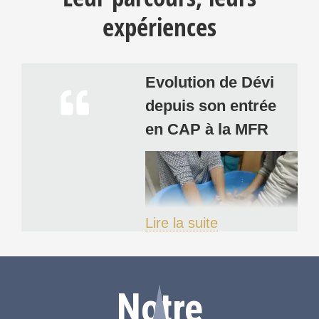
expériences
Evolution de Dévi
depuis son entrée
en CAP à la MFR
Lire la suite
Après une 4ème
et une 3ème chaotique
Notre
et difficile pour Dévi,
nous avons pris la