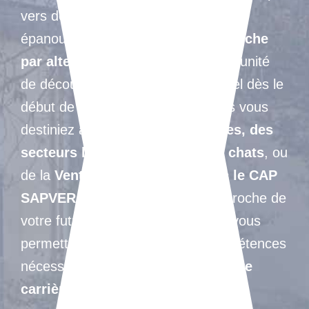
vers des métiers passionnants et
épanouissants. Grâce à notre
approche
par alternance
, vous aurez l’opportunité
de découvrir le monde professionnel dès le
début de votre parcours. Que vous vous
destiniez aux
métiers des services, des
secteurs liés aux chiens et aux chats
, ou
de la
Vente en Milieu Rural avec le CAP
SAPVER
,
chaque étape vous rapproche de
votre futur métier. Nos formations vous
permettent de développer les compétences
nécessaires
pour réussir dans votre
carrière
.