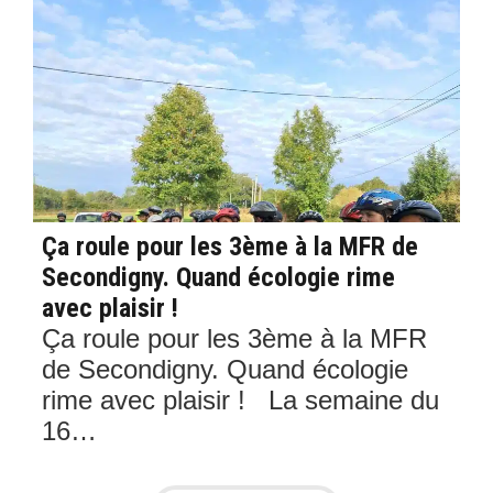
Ça roule pour les 3ème à la MFR de
Se
Secondigny. Quand écologie rime
le
avec plaisir !
Ap
Ça roule pour les 3ème à la MFR
l’
de Secondigny. Quand écologie
dé
rime avec plaisir ! La semaine du
d
16…
C