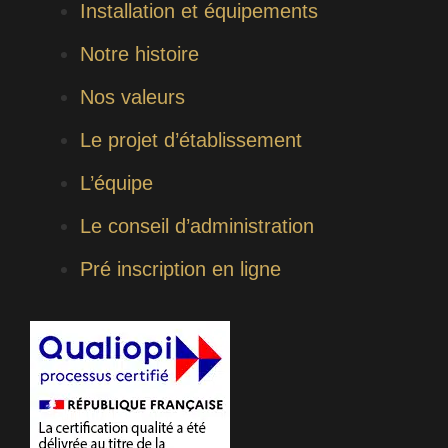
école « classique », on
Installation et équipements
arrive à suivre
correctement et on
Notre histoire
comprend bien mieux
les explications
Nos valeurs
données.
Le projet d’établissement
L’internat : j’ai
beaucoup évolué en
L’équipe
autonomie grâce à
l’internat, et c’est
Le conseil d’administration
quelque chose de très
bénéfique pour tous.
Pré inscription en ligne