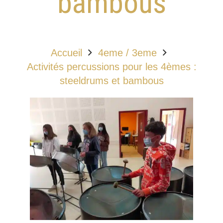
bambous
Accueil
4eme / 3eme
Activités percussions pour les 4èmes :
steeldrums et bambous