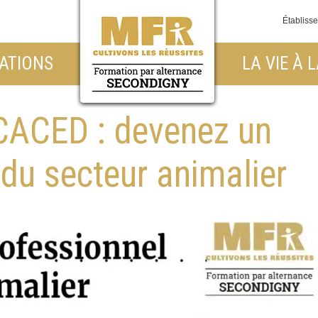
Établiss
ATIONS
LA VIE À 
CACED : devenez un
 du secteur animalier